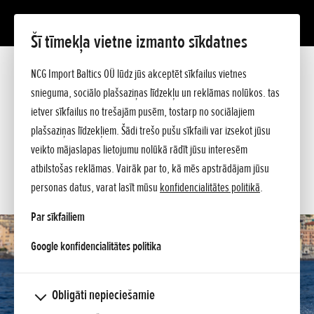
Šī tīmekļa vietne izmanto sīkdatnes
BF 115
Prezentācija
NCG Import Baltics OÜ lūdz jūs akceptēt sīkfailus vietnes
Tehniskie dati
snieguma, sociālo plašsaziņas līdzekļu un reklāmas nolūkos. tas
Cenrādis
PIEDĀVĀJUMS
ietver sīkfailus no trešajām pusēm, tostarp no sociālajiem
Jautājiet sīkāku informāciju
plašsaziņas līdzekļiem. Šādi trešo pušu sīkfaili var izsekot jūsu
SERVISA LAIKS
veikto mājaslapas lietojumu nolūkā rādīt jūsu interesēm
atbilstošas reklāmas. Vairāk par to, kā mēs apstrādājam jūsu
KONTAKTI
personas datus, varat lasīt mūsu
konfidencialitātes politikā
.
Par sīkfailiem
opens in a new tab
Google konfidencialitātes politika
Obligāti nepieciešamie