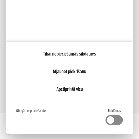
Facebook
YouTube
Mana Honda
Tikai nepieciešamās sīkdatnes
NCG Import Baltics OÜ
PRIVATUMO POLITIKA
Sīkfailu iestatījumi
Atjaunot piekrišanu
Apstiprināt visu
Obligāti nepieciešamie
Reklāmas
Darbvirsmas versija