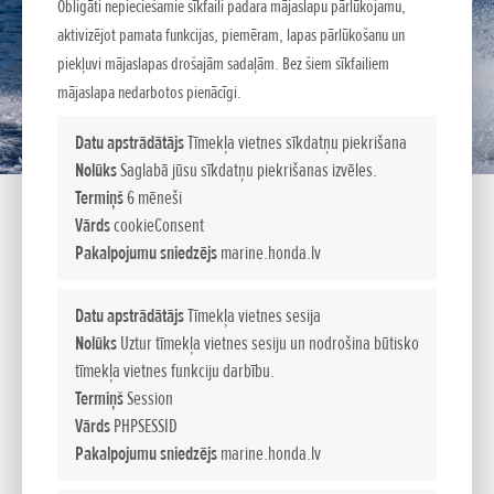
Obligāti nepieciešamie sīkfaili padara mājaslapu pārlūkojamu,
aktivizējot pamata funkcijas, piemēram, lapas pārlūkošanu un
piekļuvi mājaslapas drošajām sadaļām. Bez šiem sīkfailiem
mājaslapa nedarbotos pienācīgi.
Datu apstrādātājs
Tīmekļa vietnes sīkdatņu piekrišana
Nolūks
Saglabā jūsu sīkdatņu piekrišanas izvēles.
Termiņš
6 mēneši
Vārds
cookieConsent
Pakalpojumu sniedzējs
marine.honda.lv
BAUDAS PILNS ’’LIDOJUMS’’
Datu apstrādātājs
Tīmekļa vietnes sesija
Nolūks
Uztur tīmekļa vietnes sesiju un nodrošina būtisko
Esiet gatavs piedzīvojumiem tur tālajā plašumā? Hondas
tīmekļa vietnes funkciju darbību.
piekaramais motors BF 115 ir gatavs nogādāt jūs tur!
Termiņš
Session
Vārds
PHPSESSID
JAUDĪGS UN VIENMĒRĪGS BRAUCIENS
BF115 ātrums un
Pakalpojumu sniedzējs
marine.honda.lv
paātrinājums ir salīdzināmi ar 2-taktu motoru rādītājiem.