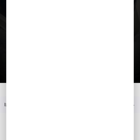
Ielādēt prezentāciju
Mājas
Modelis
BF 115
Prezentācija
Izvēlne
Sociālie mēdiji