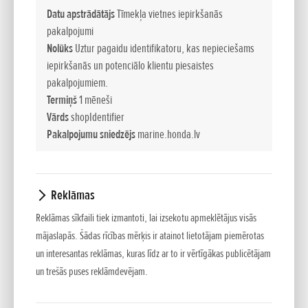
Tomēr šis motors nodrošina patiesi komfortablu gaitu,
Datu apstrādātājs
Tīmekļa vietnes iepirkšanās
pateicoties elektroniskajai degvielas iesmidzināšanas
pakalpojumi
sistēmai (PGM-FI), divu līdzsvara vārpstu sistēmai un motora
Nolūks
Uztur pagaidu identifikatoru, kas nepieciešams
bloka pamatnē novietotajam spararatam, kas padara
iepirkšanās un potenciālo klientu piesaistes
vibrācijas līmeni gandrīz neesošu.
pakalpojumiem.
Termiņš
1 mēneši
KATRS PILIENS IR SVARĪGS
Honda PGM-FI sistēma optimizē
Vārds
shopIdentifier
gaisa-degvielas attiecību un degvielas iesmidzināšanas laiku,
Pakalpojumu sniedzējs
marine.honda.lv
kā rezultātā dzinējs darbojoties patērē aptuveni 30% mazāk
degvielas kā parastie 2-taktu dzinēji. Un, ja kuģojat pie
zemiem apgriezieniem, tad ietaupījums sniedzas gandrīz līdz
Reklāmas
90%!
Reklāmas sīkfaili tiek izmantoti, lai izsekotu apmeklētājus visās
mājaslapās. Šādas rīcības mērķis ir atainot lietotājam piemērotas
PATIESA UZTICAMĪBA
Šo motoru konstrukcija balstās uz
un interesantas reklāmas, kuras līdz ar to ir vērtīgākas publicētājam
Honda Accord izturīgo 2,3-litru dzinēju, iekļaujot vairākus
un trešās puses reklāmdevējam.
šajā dzinējā izmantotus un pārbaudītus risinājumus.
Elektroniskā vadības sistēma seko visiem motora