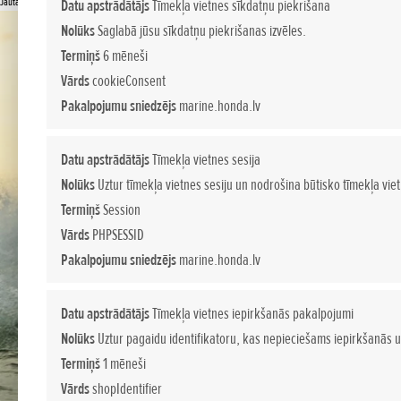
Jautājiet sīkāku informāciju
Datu apstrādātājs
Tīmekļa vietnes sīkdatņu piekrišana
Nolūks
Saglabā jūsu sīkdatņu piekrišanas izvēles.
Termiņš
6 mēneši
Vārds
cookieConsent
Pakalpojumu sniedzējs
marine.honda.lv
Datu apstrādātājs
Tīmekļa vietnes sesija
Nolūks
Uztur tīmekļa vietnes sesiju un nodrošina būtisko tīmekļa vie
Termiņš
Session
Vārds
PHPSESSID
Pakalpojumu sniedzējs
marine.honda.lv
Datu apstrādātājs
Tīmekļa vietnes iepirkšanās pakalpojumi
Nolūks
Uztur pagaidu identifikatoru, kas nepieciešams iepirkšanās u
Termiņš
1 mēneši
Vārds
shopIdentifier