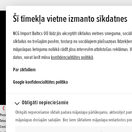
Šī tīmekļa vietne izmanto sīkdatnes
NCG Import Baltics OÜ lūdz jūs akceptēt sīkfailus vietnes snieguma, sociā
sīkfailus no trešajām pusēm, tostarp no sociālajiem plašsaziņas līdzekļiem.
mājaslapas lietojumu nolūkā rādīt jūsu interesēm atbilstošas reklāmas. 
datus, varat lasīt mūsu
konfidencialitātes politikā
.
Par sīkfailiem
opens in a new tab
Google konfidencialitātes politika
Obligāti nepieciešamie
BF 175
Obligāti nepieciešamie sīkfaili padara mājaslapu pārlūkojamu, aktivizējot pa
Prezentācija
mājaslapas drošajām sadaļām. Bez šiem sīkfailiem mājaslapa nedarbotos pien
PIEDĀVĀJUMS
Tehniskie dati
Cenrādis