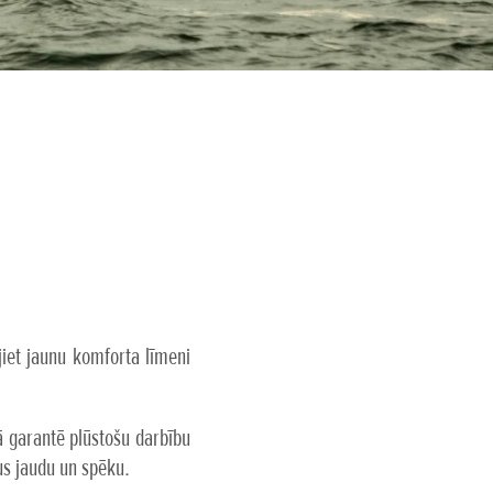
iet jaunu komforta līmeni
 garantē plūstošu darbību
us jaudu un spēku.