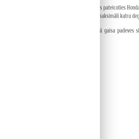
egvielas kā parastie 2-taktu motori, un tas viss pateicoties Honda 
mizē degvielas patēriņu. Tādā veidā izmantojat maksimāli katru degv
lusāki kā parastie 2-taktu motori. Tā kā mainīgā gaisa padeves
pārtop par vieglu un patīkamu.
lāku
as
ātu