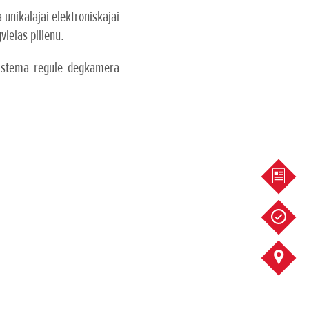
unikālajai elektroniskajai
ielas pilienu.
 sistēma regulē degkamerā
PIEDĀ
SERVIS
KONTA