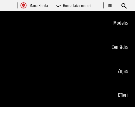
Mana Honda
Honda laivu motori
RU
Modelis
Cenrādis
Ziņas
Dīleri