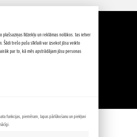
lo plašsaziņas līdzekļu un reklāmas nolūkos. tas ietver
 Šādi trešo pušu sīkfaili var izsekot jūsu veikto
Vairāk par to, kā mēs apstrādājam jūsu personas
mata funkcijas, piemēram, lapas pārlūkošanu un piekļuvi
ācīgi.