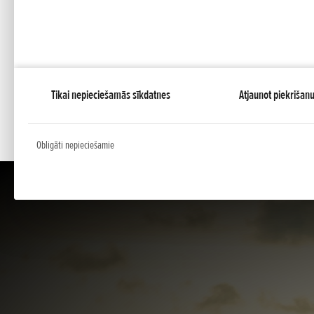
O 60 A līdzstrāvas izvads ir pietiekams visu klāja sis
O Iebūvēts degvielas / ūdens separators
O Elektroniska eļļas līmeņa, dzesēšanas un pārāk aug
kontroles sistēma, lai garantētu drošu ekspluatāciju
O V6 60° dzinēji, kas sniedz iespēju uzmontēt divus m
Tikai nepieciešamās sīkdatnes
Atjaunot piekrišan
izmantojot minimālu transoma vietu
Obligāti nepieciešamie