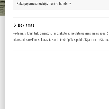
Pakalpojumu sniedzējs
marine.honda.lv
Reklāmas
Reklāmas sīkfaili tiek izmantoti, lai izsekotu apmeklētājus visās mājaslapās. Š
interesantas reklāmas, kuras līdz ar to ir vērtīgākas publicētājam un trešās 
KOMFORTS UN SNIEGUMS
Jaudīgie V6 Honda BF175 dzinēji ar 24 vārstiem un e
jūras braucienam!
IEVĒROJAMĪBAS CIENĪGA JAUDA
Katram motoram ir p
pie jebkuriem dzinēja apgriezieniem, labu paātrināj