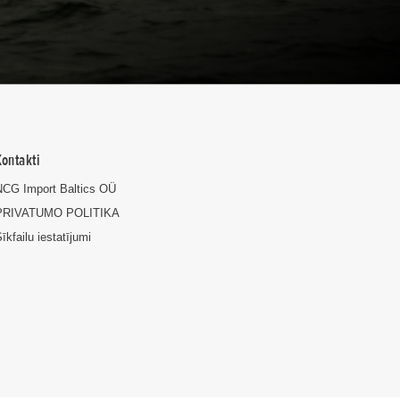
Kontakti
NCG Import Baltics OÜ
PRIVATUMO POLITIKA
īkfailu iestatījumi