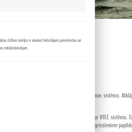
ādas rīcības mērķis ir atainot lietotājam piemērotas un
puses reklāmdevējam.
lektronisko daudzpunktu degvielas iesmidzināšanas sistēmu. Atklāj
ietiekama jauda un BF225 modelis ir aprīkots ar VTEC sistēmu. Tā
umu pie zemiem apgriezieniem un pie augstiem apgriezieniem papild