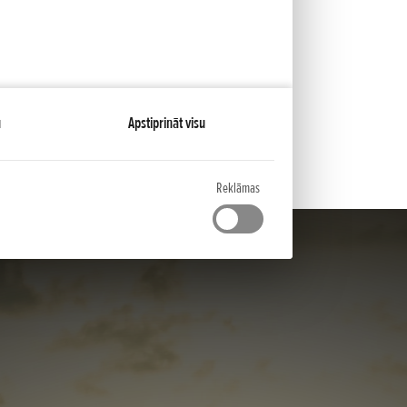
tēmu barošanai
stu apgriezienu
otorus,
u
Apstiprināt visu
Reklāmas