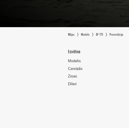
Mājas
Modelis
BF 175
Prezentācija
Izvēlne
Modelis
Cenrādis
Ziņas
Dīleri