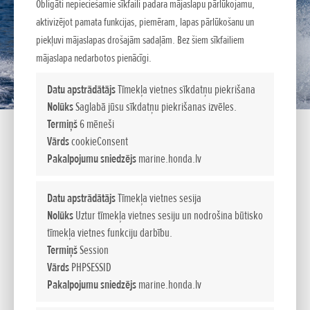
Obligāti nepieciešamie sīkfaili padara mājaslapu pārlūkojamu,
aktivizējot pamata funkcijas, piemēram, lapas pārlūkošanu un
piekļuvi mājaslapas drošajām sadaļām. Bez šiem sīkfailiem
mājaslapa nedarbotos pienācīgi.
Datu apstrādātājs
Tīmekļa vietnes sīkdatņu piekrišana
Nolūks
Saglabā jūsu sīkdatņu piekrišanas izvēles.
Termiņš
6 mēneši
Vārds
cookieConsent
Jautājiet sīkāku informāciju
Pakalpojumu sniedzējs
marine.honda.lv
Datu apstrādātājs
Tīmekļa vietnes sesija
JŪSU VĀRDS:
*
Nolūks
Uztur tīmekļa vietnes sesiju un nodrošina būtisko
tīmekļa vietnes funkciju darbību.
Termiņš
Session
E-PASTS/TĀLRUNIS:
*
Vārds
PHPSESSID
Pakalpojumu sniedzējs
marine.honda.lv
IZVĒLIES VIETU:
*