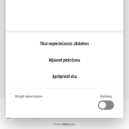
Mana Honda
Tikai nepieciešamās sīkdatnes
NCG Import Baltics OÜ
PRIVATUMO POLITIKA
Sīkfailu iestatījumi
Atjaunot piekrišanu
Apstiprināt visu
Obligāti nepieciešamie
Reklāmas
Darbvirsmas versija
Powered by