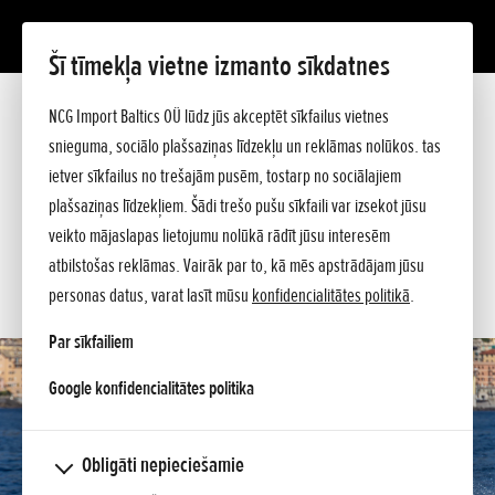
Šī tīmekļa vietne izmanto sīkdatnes
BF 115
Prezentācija
NCG Import Baltics OÜ lūdz jūs akceptēt sīkfailus vietnes
Tehniskie dati
snieguma, sociālo plašsaziņas līdzekļu un reklāmas nolūkos. tas
Cenrādis
PIEDĀVĀJUMS
ietver sīkfailus no trešajām pusēm, tostarp no sociālajiem
Jautājiet sīkāku informāciju
plašsaziņas līdzekļiem. Šādi trešo pušu sīkfaili var izsekot jūsu
SERVISA LAIKS
veikto mājaslapas lietojumu nolūkā rādīt jūsu interesēm
atbilstošas reklāmas. Vairāk par to, kā mēs apstrādājam jūsu
KONTAKTI
personas datus, varat lasīt mūsu
konfidencialitātes politikā
.
Par sīkfailiem
opens in a new tab
Google konfidencialitātes politika
Obligāti nepieciešamie