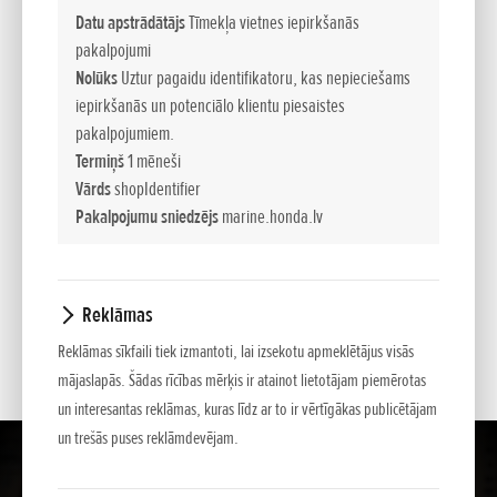
Datu apstrādātājs
Tīmekļa vietnes iepirkšanās
pakalpojumi
JAUTĀJUMS:
Nolūks
Uztur pagaidu identifikatoru, kas nepieciešams
iepirkšanās un potenciālo klientu piesaistes
pakalpojumiem.
Termiņš
1 mēneši
Vārds
shopIdentifier
Pakalpojumu sniedzējs
marine.honda.lv
*
- Ar zvaigznīti atzīmēto lauciņu aizpilde obligāta
Reklāmas
Reklāmas sīkfaili tiek izmantoti, lai izsekotu apmeklētājus visās
mājaslapās. Šādas rīcības mērķis ir atainot lietotājam piemērotas
un interesantas reklāmas, kuras līdz ar to ir vērtīgākas publicētājam
un trešās puses reklāmdevējam.