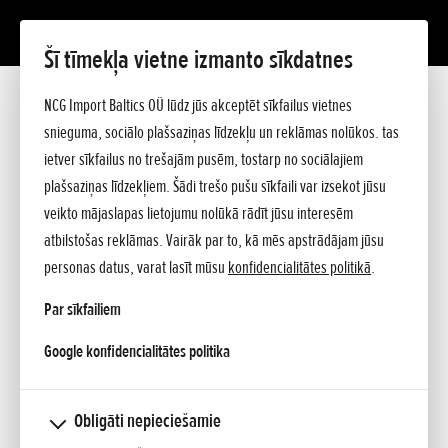
Šī tīmekļa vietne izmanto sīkdatnes
Vēsturisks pārskats
Linki
NCG Import Baltics OÜ lūdz jūs akceptēt sīkfailus vietnes
snieguma, sociālo plašsaziņas līdzekļu un reklāmas nolūkos. tas
1906-1947
ietver sīkfailus no trešajām pusēm, tostarp no sociālajiem
plašsaziņas līdzekļiem. Šādi trešo pušu sīkfaili var izsekot jūsu
1948-1957
veikto mājaslapas lietojumu nolūkā rādīt jūsu interesēm
1958-1967
atbilstošas reklāmas. Vairāk par to, kā mēs apstrādājam jūsu
1968-1977
personas datus, varat lasīt mūsu
konfidencialitātes politikā
.
1978-1987
Par sīkfailiem
1988-1997
opens in a new tab
Google konfidencialitātes politika
1998-2001
2002-2005
Obligāti nepieciešamie