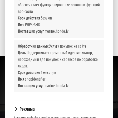
Глубокий V-образный корпус оптимизирует работу и
обеспечивает функционирование основных функций
обеспечивает максимальную стабильность на любых
веб-сайта.
скоростях. К корпусу прилагаются подходящие для
Срок действия
Session
четырехтактного мотора расположенные на задней
Имя
PHPSESSID
стороне надувного днища подушки, которые улучшают
Поставщик услуг
marine.honda.lv
управляемость и маневренность.
Обработчик данных
Услуги покупок на сайте
Цель
Поддерживает временный идентификатор,
необходимый для покупок и сервисов по обработке
лидов.
Срок действия
1 месяцев
Имя
shopIdentifier
Поставщик услуг
marine.honda.lv
Реклама
Рекламные файлы cookie используются для отслеживания