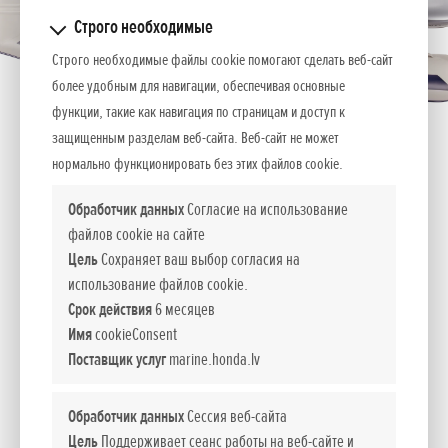
Строго необходимые
Строго необходимые файлы cookie помогают сделать веб-сайт
более удобным для навигации, обеспечивая основные
функции, такие как навигация по страницам и доступ к
защищенным разделам веб-сайта. Веб-сайт не может
нормально функционировать без этих файлов cookie.
Обработчик данных
Согласие на использование
файлов cookie на сайте
Уникальная конструкция днища для
Цель
Сохраняет ваш выбор согласия на
быстрого передвижения по воде!
использование файлов cookie.
Срок действия
6 месяцев
Имя
cookieConsent
Поставщик услуг
marine.honda.lv
Эти легкие и быстрые резиновые лодки способны на
отличную динамику и комфорт. Поглащающее вибрации
Обработчик данных
Сессия веб-сайта
днище помогает улучшить комфорт даже при волнении.
Цель
Поддерживает сеанс работы на веб-сайте и