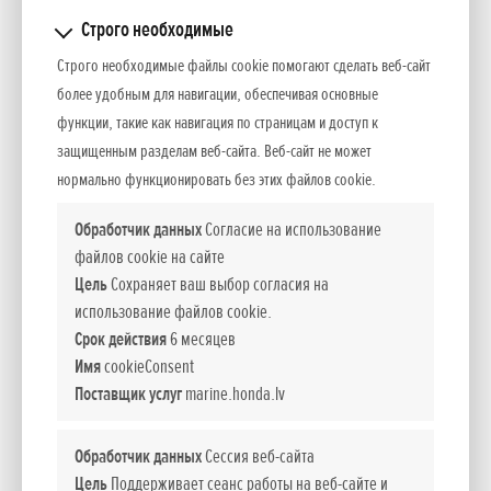
Строго необходимые
Юридическое лицо, ответственное за обработку вашей
Строго необходимые файлы cookie помогают сделать веб-сайт
личной информации:
более удобным для навигации, обеспечивая основные
функции, такие как навигация по страницам и доступ к
NCG Import Baltics OÜ
защищенным разделам веб-сайта. Веб-сайт не может
CVR: EE 101949727
нормально функционировать без этих файлов cookie.
Meistri 12
EST - Tallinn 13517
Обработчик данных
Согласие на использование
файлов cookie на сайте
2 ИСПОЛЬЗОВАНИЕ ЛИЧНОЙ ИНФОРМАЦИИ
Цель
Сохраняет ваш выбор согласия на
использование файлов cookie.
Мы используем вашу личную информацию для
Срок действия
6 месяцев
следующих целей:
Имя
cookieConsent
Поставщик услуг
marine.honda.lv
а) При использовании нашего веб-сайта:
Обработчик данных
Сессия веб-сайта
Цель
Поддерживает сеанс работы на веб-сайте и
a. Обработка ваших запросов: личные данные