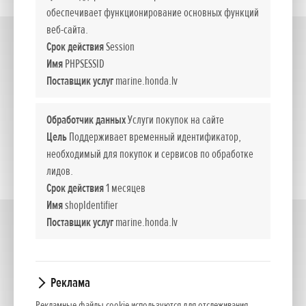
обеспечивает функционирование основных функций
веб-сайта.
175 - 250
Срок действия
Session
(4)
Имя
PHPSESSID
Поставщик услуг
marine.honda.lv
Обработчик данных
Услуги покупок на сайте
Цель
Поддерживает временный идентификатор,
необходимый для покупок и сервисов по обработке
лидов.
Срок действия
1 месяцев
Имя
shopIdentifier
Поставщик услуг
marine.honda.lv
350
(1)
Реклама
Рекламные файлы cookie используются для отслеживания