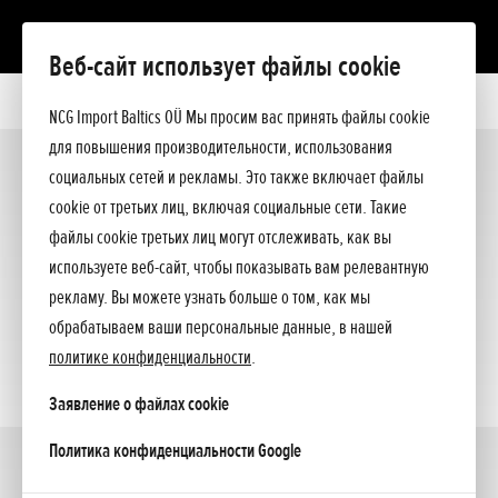
Веб-сайт использует файлы cookie
Двигатели
NCG Import Baltics OÜ Мы просим вас принять файлы cookie
Надувные лодки
для повышения производительности, использования
2,3 - 30
социальных сетей и рекламы. Это также включает файлы
(9)
cookie от третьих лиц, включая социальные сети. Такие
файлы cookie третьих лиц могут отслеживать, как вы
используете веб-сайт, чтобы показывать вам релевантную
рекламу. Вы можете узнать больше о том, как мы
обрабатываем ваши персональные данные, в нашей
политике конфиденциальности
.
Заявление о файлах cookie
opens in a new tab
Политика конфиденциальности Google
40 - 100
(5)