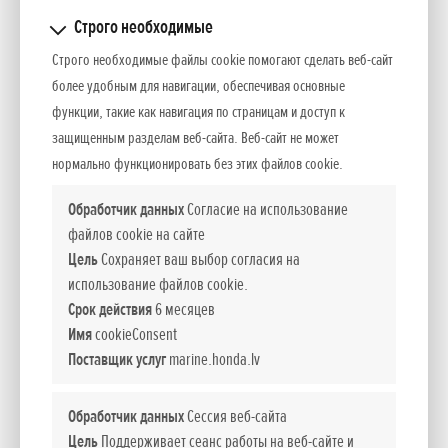
Строго необходимые
Строго необходимые файлы cookie помогают сделать веб-сайт
Riga
более удобным для навигации, обеспечивая основные
функции, такие как навигация по страницам и доступ к
защищенным разделам веб-сайта. Веб-сайт не может
SIA H33
нормально функционировать без этих файлов cookie.
Обработчик данных
Согласие на использование
Dārzciema ielā 121
файлов cookie на сайте
Rīga, LV-1073
Цель
Сохраняет ваш выбор согласия на
использование файлов cookie.
Darba laiks:
Срок действия
6 месяцев
10:00 - 19:00
Имя
cookieConsent
Sestdienās: 10:00 - 17:00
Поставщик услуг
marine.honda.lv
Svētdienās: slēgts
Обработчик данных
Сессия веб-сайта
Absolut Auto Riga, SIA
Informācija: +371 67114191
Цель
Поддерживает сеанс работы на веб-сайте и