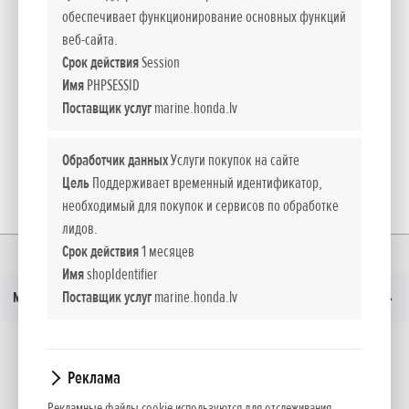
Fakss: +371 67114190
обеспечивает функционирование основных функций
Улица Сканстес 2А
E-pasts:
info@honda-moto.lv
веб-сайта.
Mājas lapa:
http://www.honda-moto.lv
Срок действия
Session
LV-1013 Рига
Имя
PHPSESSID
Поставщик услуг
marine.honda.lv
Часы работы
Обработчик данных
Услуги покупок на сайте
Цель
Поддерживает временный идентификатор,
Понедельник - суббота 08:00 - 19:00
необходимый для покупок и сервисов по обработке
лидов.
Суббота 10:00 - 16:00
Срок действия
1 месяцев
Главная
Дилеры-old
Riga
Имя
shopIdentifier
Поставщик услуг
marine.honda.lv
Меню
Информация: +371 25783070
Социальные медиа
Реклама
Электронная почта: honda@absolutauto.lv
Рекламные файлы cookie используются для отслеживания