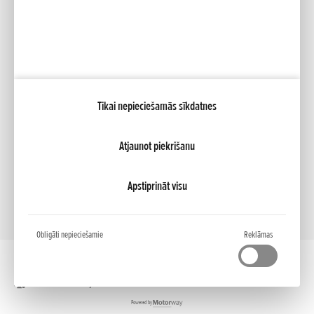
Mana Honda
Tikai nepieciešamās sīkdatnes
NCG Import Baltics OÜ
PRIVATUMO POLITIKA
Sīkfailu iestatījumi
Atjaunot piekrišanu
Apstiprināt visu
Obligāti nepieciešamie
Reklāmas
Darbvirsmas versija
Powered by