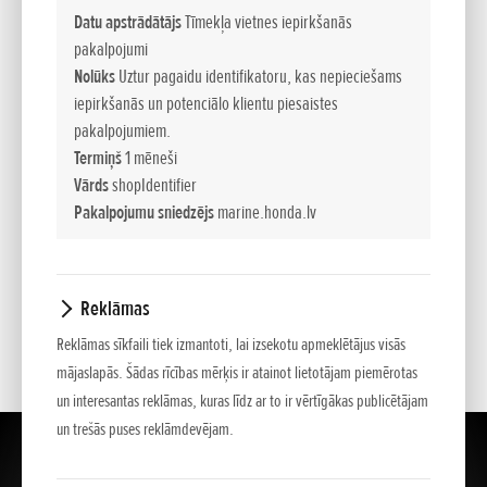
Datu apstrādātājs
Tīmekļa vietnes iepirkšanās
pakalpojumi
JAUTĀJUMS:
Nolūks
Uztur pagaidu identifikatoru, kas nepieciešams
iepirkšanās un potenciālo klientu piesaistes
pakalpojumiem.
Termiņš
1 mēneši
Vārds
shopIdentifier
Pakalpojumu sniedzējs
marine.honda.lv
*
- Ar zvaigznīti atzīmēto lauciņu aizpilde obligāta
Reklāmas
Reklāmas sīkfaili tiek izmantoti, lai izsekotu apmeklētājus visās
mājaslapās. Šādas rīcības mērķis ir atainot lietotājam piemērotas
un interesantas reklāmas, kuras līdz ar to ir vērtīgākas publicētājam
un trešās puses reklāmdevējam.