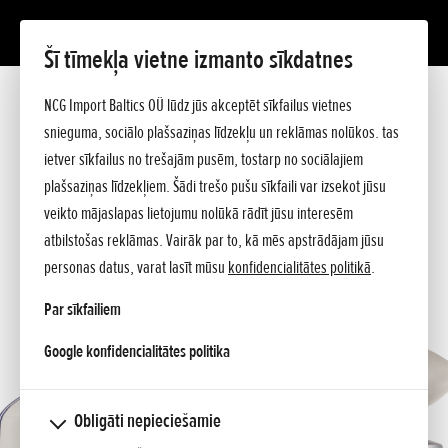
Šī tīmekļa vietne izmanto sīkdatnes
Ar dēlīšu grīdu
Prezentācija
NCG Import Baltics OÜ lūdz jūs akceptēt sīkfailus vietnes
Tehniskie dati
snieguma, sociālo plašsaziņas līdzekļu un reklāmas nolūkos. tas
Cenrādis
PIEDĀVĀJUMS
ietver sīkfailus no trešajām pusēm, tostarp no sociālajiem
Jautājiet sīkāku informāciju
plašsaziņas līdzekļiem. Šādi trešo pušu sīkfaili var izsekot jūsu
SERVISA LAIKS
veikto mājaslapas lietojumu nolūkā rādīt jūsu interesēm
atbilstošas reklāmas. Vairāk par to, kā mēs apstrādājam jūsu
KONTAKTI
personas datus, varat lasīt mūsu
konfidencialitātes politikā
.
Par sīkfailiem
opens in a new tab
Google konfidencialitātes politika
Obligāti nepieciešamie