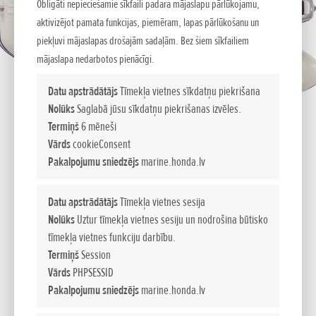
Obligāti nepieciešamie sīkfaili padara mājaslapu pārlūkojamu,
aktivizējot pamata funkcijas, piemēram, lapas pārlūkošanu un
piekļuvi mājaslapas drošajām sadaļām. Bez šiem sīkfailiem
mājaslapa nedarbotos pienācīgi.
Datu apstrādātājs
Tīmekļa vietnes sīkdatņu piekrišana
Nolūks
Saglabā jūsu sīkdatņu piekrišanas izvēles.
Termiņš
6 mēneši
Vārds
cookieConsent
Jautājiet sīkāku informāciju
Pakalpojumu sniedzējs
marine.honda.lv
Datu apstrādātājs
Tīmekļa vietnes sesija
JŪSU VĀRDS:
*
Nolūks
Uztur tīmekļa vietnes sesiju un nodrošina būtisko
tīmekļa vietnes funkciju darbību.
Termiņš
Session
E-PASTS/TĀLRUNIS:
*
Vārds
PHPSESSID
Pakalpojumu sniedzējs
marine.honda.lv
IZVĒLIES VIETU:
*