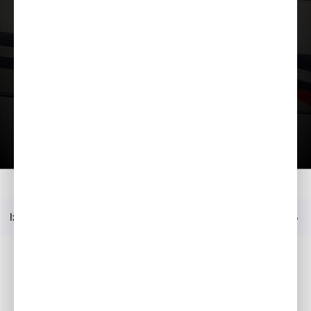
Ielādēt prezentāciju
Mājas
Modelis
Ar dēlīšu grīdu
Jautājiet sīkāku informāciju
Izvēlne
Sociālie mēdiji
Facebook
YouTube