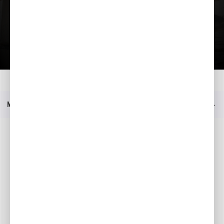
Загрузить презентацию
Главная
Moдeли
BF 6
Меню
Социальные медиа
Facebook
YouTube