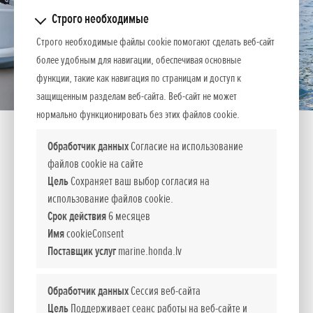
Строго необходимые
Строго необходимые файлы cookie помогают сделать веб-сайт
более удобным для навигации, обеспечивая основные
функции, такие как навигация по страницам и доступ к
защищенным разделам веб-сайта. Веб-сайт не может
нормально функционировать без этих файлов cookie.
Обработчик данных
Согласие на использование
файлов cookie на сайте
Цель
Сохраняет ваш выбор согласия на
Новая волна компактных моторов
использование файлов cookie.
Срок действия
6 месяцев
Имя
cookieConsent
Новая линейка компактных моторов была основательно
Поставщик услуг
marine.honda.lv
доработана, переделана и протестирована для того, чтобы
гарантировать максимальную прочность, эффективность и
Обработчик данных
Сессия веб-сайта
дарить максимальное удовольствие.
Цель
Поддерживает сеанс работы на веб-сайте и