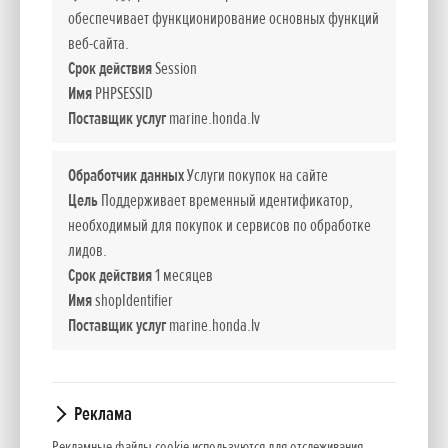
обеспечивает функционирование основных функций
Линейка переносных моторов
веб-сайта.
Срок действия
Session
Новые моторы серии BF не только являются самыми
Имя
PHPSESSID
легкими в своем классе, но их еще и очень удобно
Поставщик услуг
marine.honda.lv
переносить благодаря эргономичному дизайну ручки. А
складная ручка управления облегчает хранение, делая
Обработчик данных
Услуги покупок на сайте
мотор еще более компактным.
Цель
Поддерживает временный идентификатор,
необходимый для покупок и сервисов по обработке
Мощность
лидов.
Срок действия
1 месяцев
Новый мотор объемом 127 см³ позволяет добиться
Имя
shopIdentifier
ударного ускорения, обладая высоким крутящим
Поставщик услуг
marine.honda.lv
моментом. Доступны разные дизайны винтов на любой
вкус. Для облегчения запуска моторы также оснащены
системой декомпрессии Honda.
Реклама
Рекламные файлы cookie используются для отслеживания